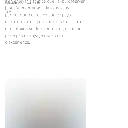
rien enlever à tout ce que j'ai pu observer 
Désaturation partielle
jusqu'à maintenant. Je veux vous 
Vert
partager un peu de ce que ce pays 
extraordinaire à pu m'offrir. À tous ceux 
qui ont bien voulu m'entendre, ici on ne 
parle pas de voyage mais bien 
d'expérience.