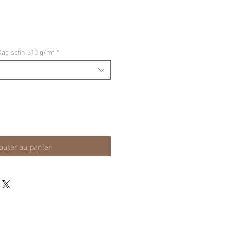
rix
romotionnel
Rag satin 310 g/m²
*
outer au panier