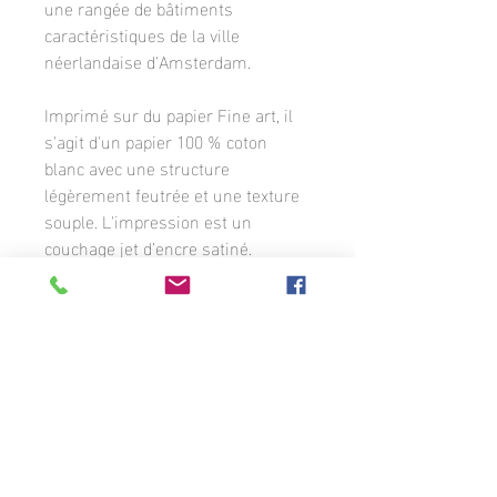
une rangée de bâtiments
caractéristiques de la ville
néerlandaise d'Amsterdam.
Imprimé sur du papier Fine art, il
s'agit d'un papier 100 % coton
blanc avec une structure
légèrement feutrée et une texture
souple. L'impression est un
couchage jet d’encre satiné.
L'image est cintrée d'une bordure
blanche où apparaît la signature du
photographe. La photographie est
disponible en différents formats
sur commande.