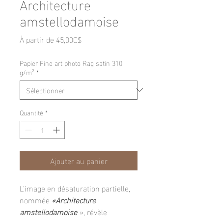
Architecture
amstellodamoise
Prix
À partir de
45,00C$
promotionnel
Papier Fine art photo Rag satin 310
g/m²
*
Quantité
*
Ajouter au panier
L’image en désaturation partielle,
nommée
«Architecture
amstellodamoise
», révèle