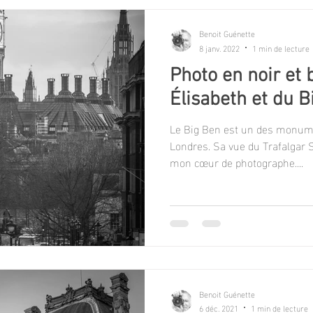
ces deux jours e
Benoit Guénette
8 janv. 2022
1 min de lecture
Photo en noir et 
Élisabeth et du 
Le Big Ben est un des monum
Londres. Sa vue du Trafalgar 
mon cœur de photographe....
Benoit Guénette
6 déc. 2021
1 min de lecture