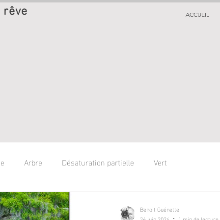
 rêve
ACCUEIL
ge
Arbre
Désaturation partielle
Vert
Benoit Guénette
26 juin 2024
1 min de lecture