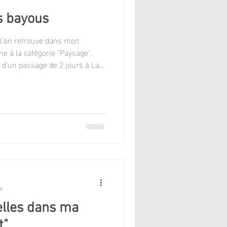
s bayous
 l'on retrouve dans mon
ne à la catégorie "Paysage".
 d'un passage de 2 jours à La
e aux États-Unis.
re
elles dans ma
t"