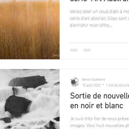
Venez jeter un coup d'œil à m
série d'art abstrait. Elles son
d'enrichir mon offre....
Benoit Guénette
15 août 2022
1 min de lectur
Sortie de nouvel
en noir et blanc
Je suis très fier de vous prés
images. Voici huit nouvelles p