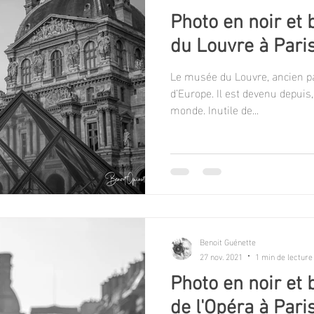
Photo en noir et
du Louvre à Pari
Le musée du Louvre, ancien pal
d’Europe. Il est devenu depuis
monde. Inutile de...
Benoit Guénette
27 nov. 2021
1 min de lecture
Photo en noir et 
de l'Opéra à Pari