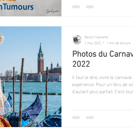
Benoit Guénette
2 mai 2022
1 min de lecture
Photos du Carnav
2022
Il faut le dire, vivre le carnav
expérience. Pour un féru de vo
d'autant plus parfait. C'est to
rencontrer cette horde de p
qui se prêtent à nos demandes
exigences. Tous et toutes qui 
la gentillesses (et la patience)
même, pour certains, jusqu'à f