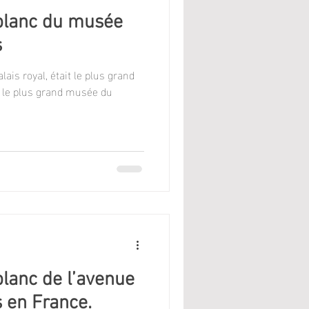
 blanc du musée
s
ais royal, était le plus grand
, le plus grand musée du
blanc de l’avenue
s en France.