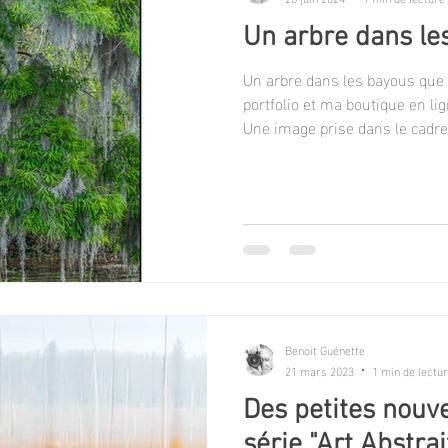
Un arbre dans le
Un arbre dans les bayous que
portfolio et ma boutique en lig
Une image prise dans le cadre
Nouvelle-Orléans en Louisiann
Benoit Guénette
21 mars 2023
1 min de lectu
Des petites nouv
série "Art Abstrai