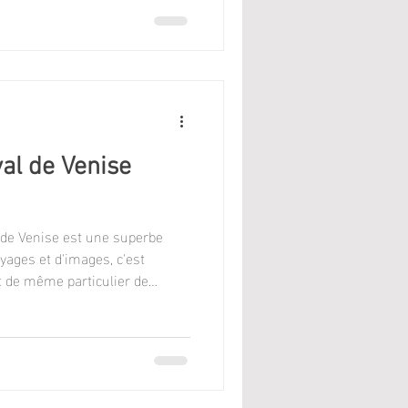
al de Venise
al de Venise est une superbe
yages et d'images, c'est
ut de même particulier de
ersonnage masqués, costumés
 pour ne pas dire nos
viennent de différents lieux ont
 de se prêter au jeu allant
aire la pose. Merci à tous pour