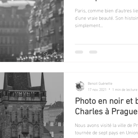
Paris, comme bien d’autres li
d’une vraie beauté. Son histoire et son architecture sont
simplement...
Benoit Guénette
17 nov. 2021
1 min de lecture
Photo en noir et 
Charles à Prague
Nous avons visité la ville de 
tournée de sept pays en Union