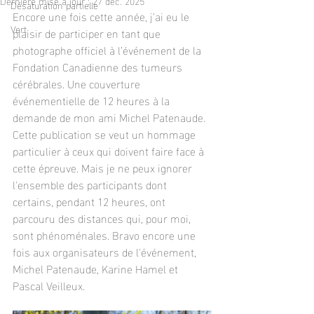
Dernière mise à jour :
27 déc. 2025
Désaturation partielle
Encore une fois cette année, j’ai eu le 
Vert
plaisir de participer en tant que 
photographe officiel à l’événement de la 
Fondation Canadienne des tumeurs 
cérébrales. Une couverture 
événementielle de 12 heures à la 
demande de mon ami Michel Patenaude. 
Cette publication se veut un hommage 
particulier à ceux qui doivent faire face à 
cette épreuve. Mais je ne peux ignorer 
l'ensemble des participants dont 
certains, pendant 12 heures, ont 
parcouru des distances qui, pour moi, 
sont phénoménales. Bravo encore une 
fois aux organisateurs de l'événement, 
Michel Patenaude, Karine Hamel et 
Pascal Veilleux.