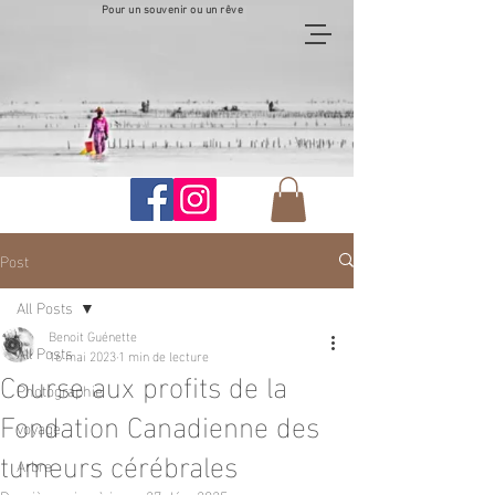
Pour un souvenir ou un rêve
Post
All Posts
Benoit Guénette
All Posts
16 mai 2023
1 min de lecture
Course aux profits de la
Photographie
Fondation Canadienne des
voyage
tumeurs cérébrales
Arbre