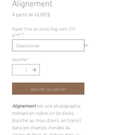
Alignement
Prix
À partir de
45,00C$
promotionnel
Papier Fine art photo Rag satin 310
g/m²
*
Quantité
*
Ajouter au panier
Alignement
est une photographie
mettant en scène un lot d'oies
blanche au mois d'avril, en transit
dans les champs inondés du
village de Baie-du-Febvre dans la