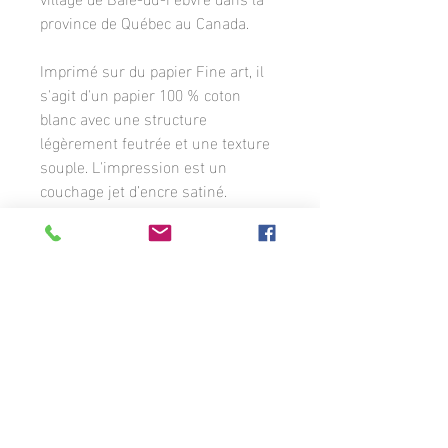
province de Québec au Canada.
Imprimé sur du papier Fine art, il
s'agit d'un papier 100 % coton
blanc avec une structure
légèrement feutrée et une texture
souple. L'impression est un
couchage jet d’encre satiné.
L'image est cintrée d'une bordure
blanche où apparaît la signature du
photographe. La photographie est
disponible en différents formats
sur commande.
Sauf indication contraire, toutes les