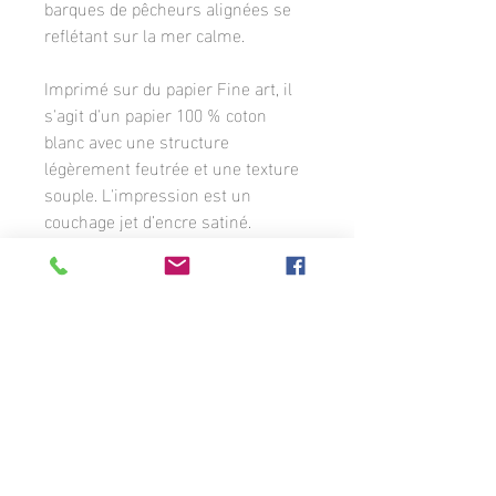
barques de pêcheurs alignées se
reflétant sur la mer calme.
Imprimé sur du papier Fine art, il
s'agit d'un papier 100 % coton
blanc avec une structure
légèrement feutrée et une texture
souple. L'impression est un
couchage jet d’encre satiné.
L'image est cintrée d'une bordure
blanche où apparaît la signature du
photographe. La photographie est
disponible en différents formats
sur commande.
Sauf indication contraire, toutes les