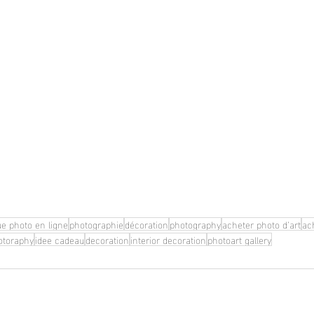
ue photo en ligne
photographie
décoration
photography
acheter photo d’art
ac
otoraphy
idee cadeau
decoration
interior decoration
photoart gallery