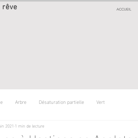
 rêve
ACCUEIL
ge
Arbre
Désaturation partielle
Vert
uin 2021
1 min de lecture
une à Hastings en Angleter