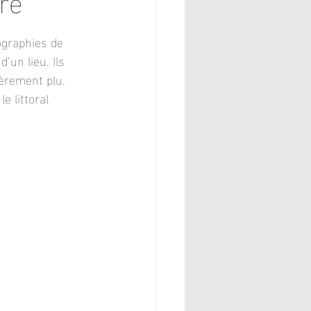
ographies de 
’un lieu. Ils 
èrement plu. 
 littoral 