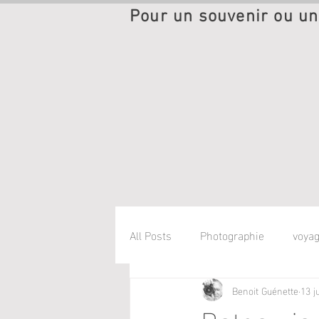
Pour un souvenir ou un
All Posts
Photographie
voya
Benoit Guénette
13 j
Bateau ja