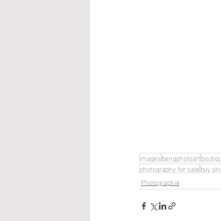
images
bengphotoart
boutiq
photography for sale
buy ph
Photographie